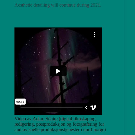
Aesthetic detailing will continue during 2021.
Video av Adam Sébire (digital filmskaping,
redigering, postproduksjon og fotografering for
audiovisuelle produksjonstjenester i nord-norge)