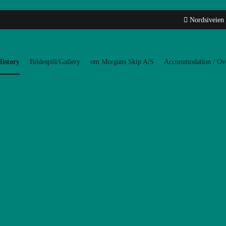
Nordsiveien
History
Bildespill/Gallery
om Morgans Skip A/S
Accommodation / Ove