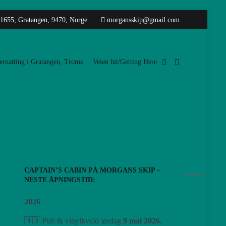
 1655, Gratangen, 9470, Norge
morgansskip@gmail.com
rnatting i Gratangen, Troms
Veien hit/Getting Here
CAPTAIN’S CABIN PÅ MORGANS SKIP –
NESTE ÅPNINGSTID:
2026
🇳🇴 Pub & vinylkveld lørdag
9 mai 2026
,