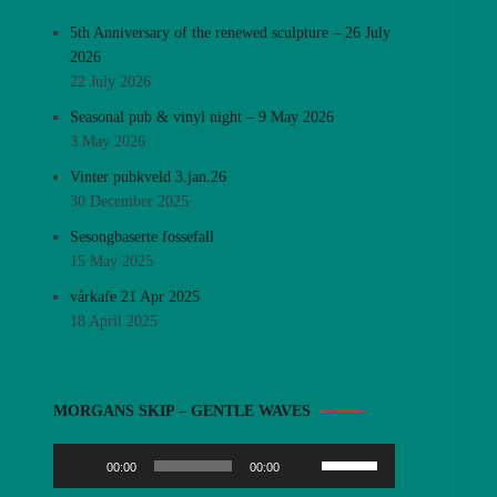
5th Anniversary of the renewed sculpture – 26 July
2026
22 July 2026
Seasonal pub & vinyl night – 9 May 2026
3 May 2026
Vinter pubkveld 3.jan.26
30 December 2025
Sesongbaserte fossefall
15 May 2025
vårkafe 21 Apr 2025
18 April 2025
Audio
MORGANS SKIP – GENTLE WAVES
Player
Use
00:00
00:00
Up/Down
Arrow