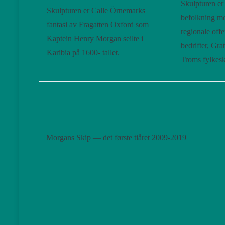
Skulpturen er 
Skulpturen er Calle Örnemarks
befolkning med
fantasi av Fragatten Oxford som
regionale offe
Kaptein Henry Morgan seilte i
bedrifter, G
Karibia på 1600- tallet.
Troms fylke
Morgans Skip — det første tiåret 2009-2019