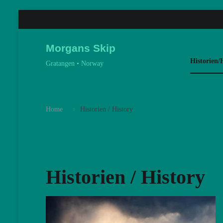
Skip
to
content
Morgans Skip
Historien/
Gratangen • Norway
Home
Historien / History
Historien / History