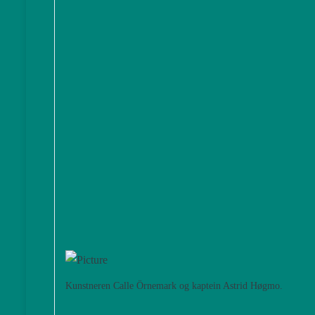
Kunstneren Calle Örnemark og kaptein Astrid Høgmo.