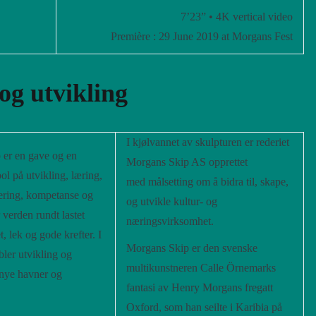
7’23” • 4K vertical video
Première : 29 June 2019 at Morgans Fest
og utvikling
I kjølvannet av skulpturen er rederiet
 er en gave og en
Morgans Skip AS opprettet
ol på utvikling, læring,
med målsetting om å bidra til, skape,
ering, kompetanse og
og utvikle kultur- og
r verden rundt lastet
næringsvirksomhet.
t, lek og gode krefter. I
Morgans Skip er den svenske
bler utvikling og
multikunstneren Calle Örnemarks
 nye havner og
fantasi av Henry Morgans fregatt
Oxford, som han seilte i Karibia på